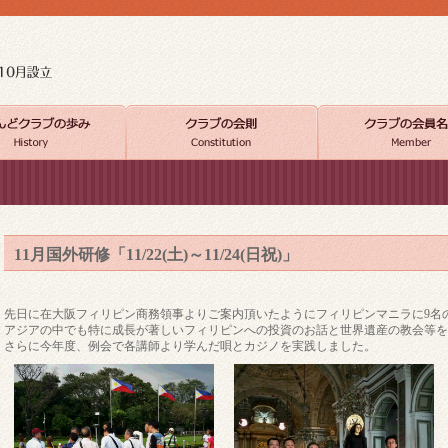
11月国外研修「11/22(土)～11/24(日祝)」
先日に在大阪フィリピン商務領事よりご案内頂いたようにフィリピンマニラに9名
アジアの中でも特に成長が著しいフィリピンへの投資のお話と世界遺産の教会等を
さらに今年度、例会で各講師より学んだ唄とカジノを実践しました。