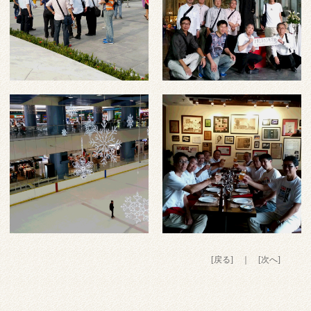
[戻る]
｜
[次へ]