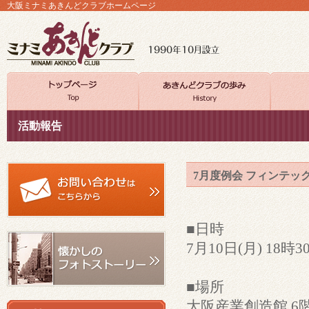
大阪ミナミあきんどクラブホームページ
活動報告
7月度例会 フィンテッ
■日時
7月10日(月) 18時
■場所
大阪産業創造館 6